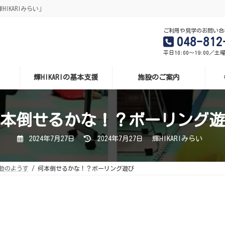
IKARIみらい」
ご利用や見学のお問い合
048-812
平日10:00～19:00／土
輝HIKARIの基本支援
施設のご案内
本倒せるかな！？ボーリング遊
最
2024年7月27日
2024年7月27日
輝HIKARIみらい
終
更
新
日
動のようす
何本倒せるかな！？ボーリング遊び
時
: