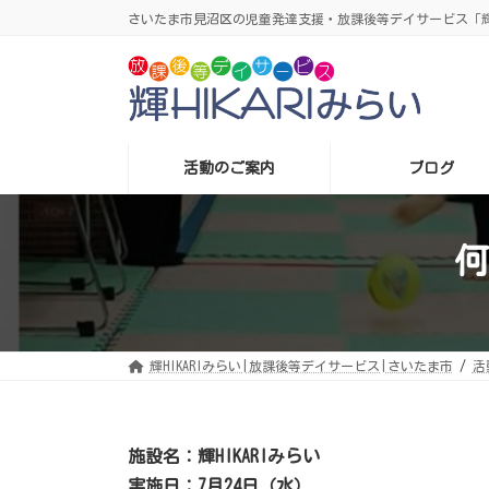
コ
ナ
さいたま市見沼区の児童発達支援・放課後等デイサービス「輝H
ン
ビ
テ
ゲ
ン
ー
ツ
シ
へ
ョ
ス
ン
キ
に
ッ
移
プ
動
活動のご案内
ブログ
何
輝HIKARIみらい|放課後等デイサービス|さいたま市
活
施設名：輝HIKARIみらい
実施日：7月24日（水）