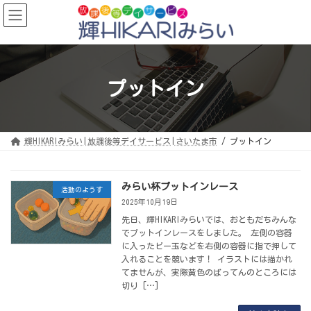
コ
ナ
ン
ビ
テ
ゲ
ン
ー
ツ
シ
へ
ョ
ス
ン
キ
に
ッ
移
プットイン
プ
動
輝HIKARIみらい|放課後等デイサービス|さいたま市
プットイン
みらい杯プットインレース
活動のようす
2025年10月19日
先日、輝HIKARIみらいでは、おともだちみんな
でプットインレースをしました。 左側の容器
に入ったビー玉などを右側の容器に指で押して
入れることを競います！ イラストには描かれ
てませんが、実際黄色のばってんのところには
切り […]